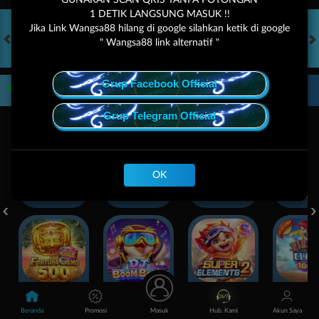
1 DETIK LANGSUNG MASUK !!
Jika Link Wangsa88 hilang di google silahkan ketik di google
" Wangsa88 link alternatif "
HOT GAMES
SLOTS
LIVE CASINO
RACE
TOGEL
OL
Grup Facebook Official
Game Populer
Grup Telegram Official
OK
GATES OF OLYMPUS POP
BANG GACOR 1000
GOYANG GAIB
FORTUNE GEMS 500
DJ BOOM BOOM
SUPER ELEMENTS 2
Beranda
Promosi
Masuk
Hub. Kami
Akun Saya